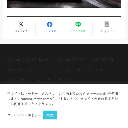
ポストする
シェアする
LINEで送る
URLをコピー
Canon EOS 5D Mark4
Canon EOS R5
SUPER GT
カメラ
スーパーフォーミュラ
スーパー耐久
モトクロス
モータースポーツ
Follow Me
当サイトはユーザーエクスペリエンス向上のためクッキー(cookie)を使用
HOME
Q9XPL1V3t6
＞
します。camera-motte.comを利用することで、当サイトが定めるポリシ
ーに同意することとなります。
プライバシーポリシー
お問い合わせ
同意
プライバシーポリシー
2021–2026 CAMERA MOTTE