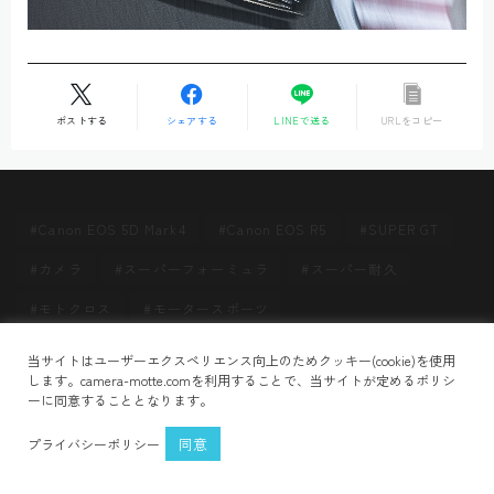
ポストする
シェアする
LINEで送る
URLをコピー
Canon EOS 5D Mark4
Canon EOS R5
SUPER GT
カメラ
スーパーフォーミュラ
スーパー耐久
モトクロス
モータースポーツ
Follow Me
当サイトはユーザーエクスペリエンス向上のためクッキー(cookie)を使用
HOME
ScoMAwVjtL
＞
します。camera-motte.comを利用することで、当サイトが定めるポリシ
ーに同意することとなります。
プライバシーポリシー
お問い合わせ
同意
プライバシーポリシー
2021–2026 CAMERA MOTTE