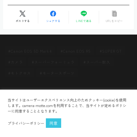
ポストする
シェアする
LINEで送る
URLをコピー
Canon EOS 5D Mark4
Canon EOS R5
SUPER GT
カメラ
スーパーフォーミュラ
スーパー耐久
モトクロス
モータースポーツ
Follow Me
HOME
OyNUr43m0O
＞
当サイトはユーザーエクスペリエンス向上のためクッキー(cookie)を使用
プライバシーポリシー
お問い合わせ
します。camera-motte.comを利用することで、当サイトが定めるポリシ
ーに同意することとなります。
2021–2026 CAMERA MOTTE
同意
プライバシーポリシー