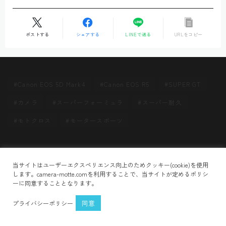
ポストする
シェアする
LINEで送る
URLをコピー
Canon EOS 5D Mark4
Canon EOS R5
SUPER GT
カメラ
スーパーフォーミュラ
スーパー耐久
モトクロス
モータースポーツ
Follow Me
HOME
u1ov88KYFx
＞
当サイトはユーザーエクスペリエンス向上のためクッキー(cookie)を使用
プライバシーポリシー
お問い合わせ
します。camera-motte.comを利用することで、当サイトが定めるポリシ
ーに同意することとなります。
2021–2026 CAMERA MOTTE
同意
プライバシーポリシー