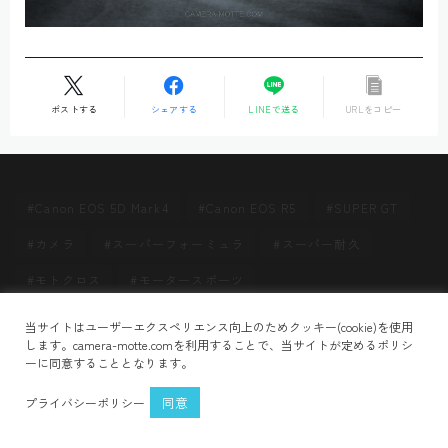
ポストする
シェアする
LINEで送る
URLをコピー
Canon EOS 5D Mark4
Canon EOS R5
SUPER GT
カメラ
スーパーフォーミュラ
スーパー耐久
モトクロス
モータースポーツ
Follow Me
当サイトはユーザーエクスペリエンス向上のためクッキー(cookie)を使用
HOME
LzgHMkvXaK
＞
します。camera-motte.comを利用することで、当サイトが定めるポリシ
ーに同意することとなります。
プライバシーポリシー
お問い合わせ
同意
プライバシーポリシー
2021–2026 CAMERA MOTTE