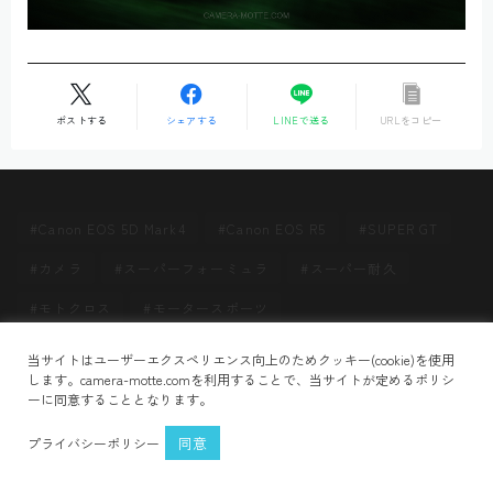
ポストする
シェアする
LINEで送る
URLをコピー
Canon EOS 5D Mark4
Canon EOS R5
SUPER GT
カメラ
スーパーフォーミュラ
スーパー耐久
モトクロス
モータースポーツ
Follow Me
当サイトはユーザーエクスペリエンス向上のためクッキー(cookie)を使用
HOME
28vtdRWIR9
＞
します。camera-motte.comを利用することで、当サイトが定めるポリシ
ーに同意することとなります。
プライバシーポリシー
お問い合わせ
同意
プライバシーポリシー
2021–2026 CAMERA MOTTE