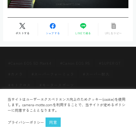
ポストする
シェアする
LINEで送る
URLをコピー
Canon EOS 5D Mark4
Canon EOS R5
SUPER GT
カメラ
スーパーフォーミュラ
スーパー耐久
モトクロス
モータースポーツ
Follow Me
当サイトはユーザーエクスペリエンス向上のためクッキー(cookie)を使用
HOME
GuZCOMtnG7
＞
します。camera-motte.comを利用することで、当サイトが定めるポリシ
ーに同意することとなります。
プライバシーポリシー
お問い合わせ
同意
プライバシーポリシー
2021–2026 CAMERA MOTTE