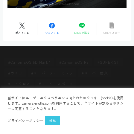
ポストする
シェアする
LINEで送る
URLをコピー
Canon EOS 5D Mark4
Canon EOS R5
SUPER GT
カメラ
スーパーフォーミュラ
スーパー耐久
モトクロス
モータースポーツ
Follow Me
当サイトはユーザーエクスペリエンス向上のためクッキー(cookie)を使用
HOME
N7whs73VNE
＞
します。camera-motte.comを利用することで、当サイトが定めるポリシ
ーに同意することとなります。
プライバシーポリシー
お問い合わせ
同意
プライバシーポリシー
2021–2026 CAMERA MOTTE