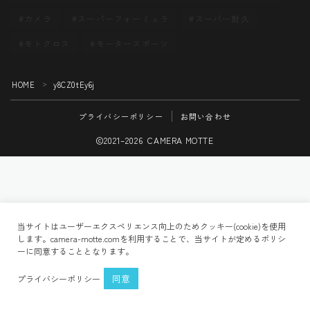
カメラ
スーパーフォーミュラ
スーパー耐久
モトクロス
モータースポーツ
HOME
y8CZ0tEy6j
＞
プライバシーポリシー
お問い合わせ
2021–2026 CAMERA MOTTE
Follow Me
当サイトはユーザーエクスペリエンス向上のためクッキー(cookie)を使用
します。camera-motte.comを利用することで、当サイトが定めるポリシ
ーに同意することとなります。
同意
プライバシーポリシー