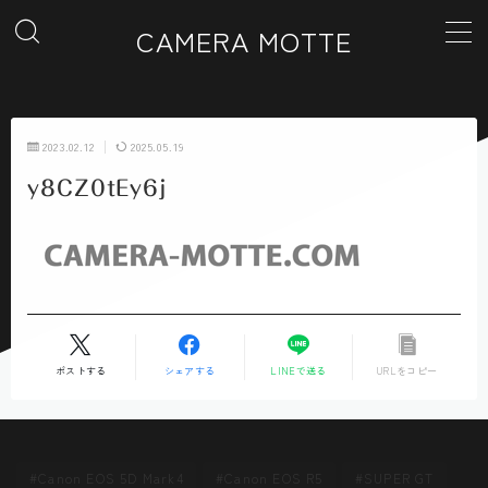
CAMERA MOTTE
MENU
2023.02.12
2025.05.19
ホーム
y8CZ0tEy6j
カテゴリー一覧
ギャラリー
お問い合わせ
ポストする
シェアする
LINEで送る
URLをコピー
Canon EOS 5D Mark4
Canon EOS R5
SUPER GT